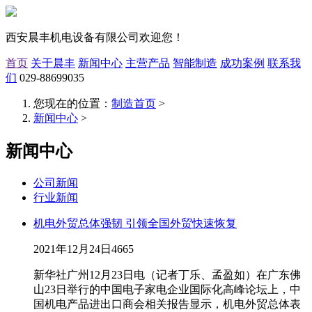
西安晨丰机电设备有限公司欢迎您！
首页
关于晨丰
新闻中心
主营产品
智能制造
成功案例
联系我
们
029-88699035
您现在的位置：
制造首页
>
新闻中心
>
新闻中心
公司新闻
行业新闻
机电外贸总体强韧 引领全国外贸快速恢复
2021年12月24日
4665
新华社广州12月23日电（记者丁乐、孟盈如）在广东佛
山23日举行的中国电子家电企业国际化高峰论坛上，中
国机电产品进出口商会相关报告显示，机电外贸总体表