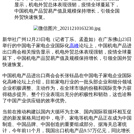
显示，机电外贸总体表现强韧，疫情全球蔓延下，
中国机电产品贸易产值及规模保持增长，引领全国
外贸快速恢复。
新华社广州12月23日电（记者丁乐、孟盈如）在广东佛山23日
举行的中国电子家电企业国际化
高峰
论坛上，中国机电产品进
出口商会相关报告显示，机电外贸总体表现强韧，疫情全球蔓
延下，中国机电产品贸易产值及规模保持增长，引领全国外贸
快速恢复。
中国机电产品进出口商会会长张钰晶在中国电子家电企业国际
化高峰论坛上介绍，目前家电行业的一批头部企业和细分领域
企业积极调整、主动作为，在全球市场的份额和国际竞争力获
得稳步提升。整个行业表现出充分的积极性和韧劲，这也诠释
了中国产业供应链的效率优势。
当前在推动构建以国内大循环为主体、国内国际双循环相互促
进的新发展格局过程中，电子、家电等机电产品正在成为中国
制造、中国品牌、中国创造的重要组成部分。据海关总署统
计，今年前11个月，我国出口机电产品9.57万亿元，同比增长